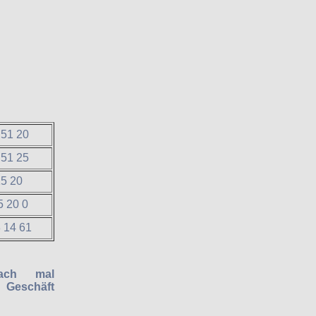
 51 20
 51 25
15 20
5 20 0
8 14 61
ach mal
 Geschäft